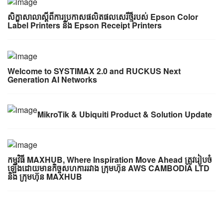
សិក្ខាសាលា​ស្តី​ពី​ការ​ប្រកាស​ផលិតផល​សេរី​ថ្មី​របស់​ Epson Color
Label Printers និង Epson Receipt Printers
Welcome to SYSTIMAX 2.0 and RUCKUS Next
Generation AI Networks
MikroTik & Ubiquiti Product & Solution Update
កម្មវិធី MAXHUB, Where Inspiration Move Ahead​ ត្រូវរៀបចំ
ឡើងដោយមានកិច្ចសហការរវាង ក្រុមហ៊ុន AWS CAMBODIA LTD
និង​ ក្រុមហ៊ុន MAXHUB