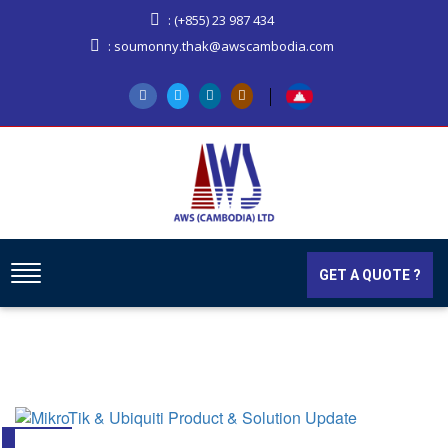
: (+855) 23 987 434
: soumonny.thak@awscambodia.com
GET A QUOTE ?
29