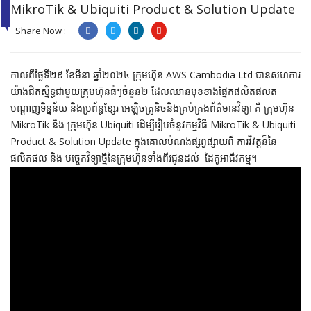
MAR
MikroTik & Ubiquiti Product & Solution Update
2024
Share Now :
កាលពីថ្ងៃទី២៩​ ខែមីនា ឆ្នាំ២០២៤ ក្រុមហ៊ុន AWS Cambodia Ltd បាន​សហការ​
យ៉ាង​ជិត​ស្និទ្ធ​ជាមួយ​ក្រុមហ៊ុនធំៗចំនួន២ ដែលឈានមុខខាង​ផ្នែក​ផលិតផល​ត​
បណ្តាញ​ទិន្នន័យ​ និង​ប្រព័ន្ធ​ខ្សែរ​ អេ​ឡិច​ត្រូ​និ​ច​និង​គ្រប់គ្រង​ព័ត៌មានវិទ្យា​ គឺ ក្រុមហ៊ុន
MikroTik និង ក្រុមហ៊ុន Ubiquiti ដើម្បីរៀបចំនូវកម្មវិធី MikroTik & Ubiquiti
Product & Solution Update ក្នុងគោលបំណងផ្សព្វផ្សាយពី ការវិវត្តន៏នៃ
ផលិតផល និង បច្ចេកវិទ្យាថ្មីនៃក្រុមហ៊ុនទាំងពីរជូនដល់ ដៃគូអាជីវកម្ម។